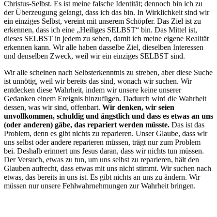
Christus-Selbst. Es ist meine falsche Identität; dennoch bin ich zu
der Überzeugung gelangt, dass ich das bin. In Wirklichkeit sind wir
ein einziges Selbst, vereint mit unserem Schöpfer. Das Ziel ist zu
erkennen, dass ich eine „Heiliges SELBST“ bin. Das Mittel ist,
dieses SELBST in jedem zu sehen, damit ich meine eigene Realität
erkennen kann. Wir alle haben dasselbe Ziel, dieselben Interessen
und denselben Zweck, weil wir ein einziges SELBST sind.
Wir alle scheinen nach Selbsterkenntnis zu streben, aber diese Suche
ist unnötig, weil wir bereits das sind, wonach wir suchen. Wir
entdecken diese Wahrheit, indem wir unsere keine unserer
Gedanken einem Ereignis hinzufügen. Dadurch wird die Wahrheit
dessen, was wir sind, offenbart.
Wir denken, wir seien
unvollkommen, schuldig und ängstlich und dass es etwas an uns
(oder anderen) gäbe, das repariert werden müsste.
Das ist das
Problem, denn es gibt nichts zu reparieren. Unser Glaube, dass wir
uns selbst oder andere reparieren müssen, trägt nur zum Problem
bei. Deshalb erinnert uns Jesus daran, dass wir nichts tun müssen.
Der Versuch, etwas zu tun, um uns selbst zu reparieren, hält den
Glauben aufrecht, dass etwas mit uns nicht stimmt. Wir suchen nach
etwas, das bereits in uns ist. Es gibt nichts an uns zu ändern. Wir
müssen nur unsere Fehlwahrnehmungen zur Wahrheit bringen.