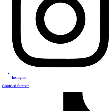
In­sta­gram
Gottfried Sumser